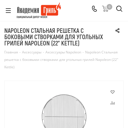
0
ОФИЦИАЛЬНЫЙ ДИЛЕР WEBER
NAPOLEON СТАЛЬНАЯ РЕШЕТКА C
БОКОВЫМИ СТВОРКАМИ ДЛЯ УГОЛЬНЫХ
ГРИЛЕЙ NAPOLEON (22" KETTLE)
Главная
-
Аксессуары
-
Аксессуары Napoleon
-
Napoleon Стальная
решетка c боковыми створками для угольных грилей Napoleon (22"
Kettle)