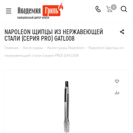
0
ОФИЦИАЛЬНЫЙ ДИЛЕР WEBER
NAPOLEON ЩИПЦЫ ИЗ НЕРЖАВЕЮЩЕЙ
СТАЛИ (СЕРИЯ PRO) GATL008
Главная
-
Аксессуары
-
Аксессуары Napoleon
-
Napoleon Щипцы из
нержавеющей стали (серия PRO) GATL008