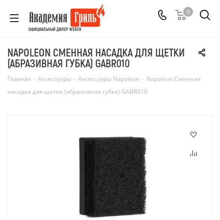
0
ОФИЦИАЛЬНЫЙ ДИЛЕР WEBER
NAPOLEON СМЕННАЯ НАСАДКА ДЛЯ ЩЕТКИ
(АБРАЗИВНАЯ ГУБКА) GABR010
Главная
-
Аксессуары
-
Аксессуары Napoleon
-
Napoleon Сменная
насадка для щетки (абразивная губка) GABR010