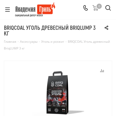
0
ОФИЦИАЛЬНЫЙ ДИЛЕР WEBER
BRIQCOAL УГОЛЬ ДРЕВЕСНЫЙ BRIQLUMP 3
КГ
Главная
-
Аксессуары
-
Уголь и розжиг
-
BRIQCOAL Уголь древесный
BriqLUMP 3 кг