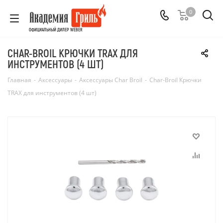
0
ОФИЦИАЛЬНЫЙ ДИЛЕР WEBER
CHAR-BROIL КРЮЧКИ TRAX ДЛЯ
ИНСТРУМЕНТОВ (4 ШТ)
Главная
-
Аксессуары
-
Аксессуары Char Broil
-
Char-Broil Крючки
TRAX для инструментов (4 шт)