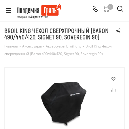
0
ОФИЦИАЛЬНЫЙ ДИЛЕР WEBER
BROIL KING ЧЕХОЛ СВЕРХПРОЧНЫЙ (BARON
490/440/420, SIGNET 90, SOVEREGIN 90)
Главная
-
Аксессуары
-
Аксессуары Broil King
-
Broil King Чехол
сверхпрочный (Baron 490/440/420, Signet 90, Soveregin 90)