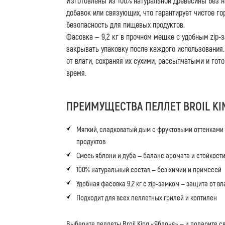
Изготовлены из 100% натуральной древесины без н
добавок или связующих, что гарантирует чистое го
безопасность для пищевых продуктов.
Фасовка — 9,2 кг в прочном мешке с удобным zip
закрывать упаковку после каждого использования
от влаги, сохраняя их сухими, рассыпчатыми и го
время.
ПРЕИМУЩЕСТВА ПЕЛЛЕТ BROIL KIN
Мягкий, сладковатый дым с фруктовыми оттенками
продуктов
Смесь яблони и дуба — баланс аромата и стойкост
100% натуральный состав — без химии и примесей
Удобная фасовка 9,2 кг с zip-замком — защита от в
Подходит для всех пеллетных грилей и коптилен
Выберите пеллеты Broil King «Яблоня» — и подарите 