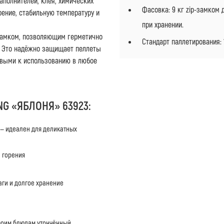
аполнителей, клея, химических
Фасовка: 9 кг zip-замком
рение, стабильную температуру и
при хранении.
-замком, позволяющим герметично
Стандарт паллетирования:
. Это надёжно защищает пеллеты
товыми к использованию в любое
G «ЯБЛОНЯ» 63923:
 — идеален для деликатных
и горения
лаги и долгое хранение
своим блюдам утончённый,