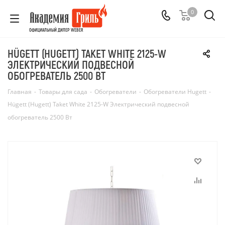
0
ОФИЦИАЛЬНЫЙ ДИЛЕР WEBER
HÜGETT (HUGETT) TAKET WHITE 2125-W
ЭЛЕКТРИЧЕСКИЙ ПОДВЕСНОЙ
ОБОГРЕВАТЕЛЬ 2500 ВТ
Главная
-
Товары для сада
-
Обогреватели
-
Обогреватели Hugett
-
Hügett (Hugett) Taket White 2125-W Электрический подвесной
обогреватель 2500 Вт