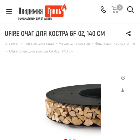
0
ОФИЦИАЛЬНЫЙ ДИЛЕР WEBER
UFIRE ОЧАГ ДЛЯ КОСТРА GF-02, 140 СМ
Главная
-
Товары для сада
-
Чаши для костра
-
Чаши для костра Ufire
-
Ufire Очаг для костра GF-02, 140 см