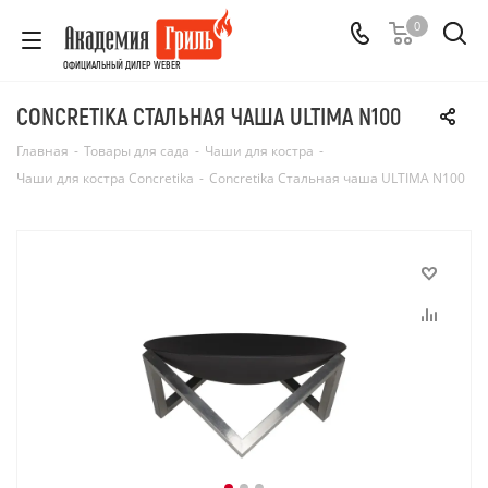
0
ОФИЦИАЛЬНЫЙ ДИЛЕР WEBER
CONCRETIKA СТАЛЬНАЯ ЧАША ULTIMA N100
Главная
-
Товары для сада
-
Чаши для костра
-
Чаши для костра Concretika
-
Concretika Стальная чаша ULTIMA N100