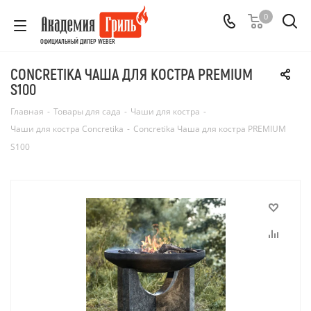
0
ОФИЦИАЛЬНЫЙ ДИЛЕР WEBER
CONCRETIKA ЧАША ДЛЯ КОСТРА PREMIUM
S100
Главная
-
Товары для сада
-
Чаши для костра
-
Чаши для костра Concretika
-
Concretika Чаша для костра PREMIUM
S100