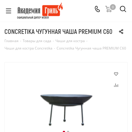
0
ОФИЦИАЛЬНЫЙ ДИЛЕР WEBER
CONCRETIKA ЧУГУННАЯ ЧАША PREMIUM С60
Главная
-
Товары для сада
-
Чаши для костра
-
Чаши для костра Concretika
-
Concretika Чугунная чаша PREMIUM С60