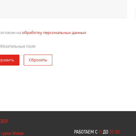
согласен на
обработку персональных данных
бязательные поля
править
Сбросить
EBER
РАБОТАЕМ С
11
ДО
20.00
 грили Weber