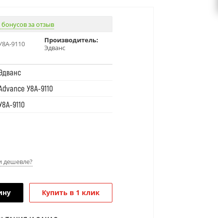
 бонусов за отзыв
Производитель:
У8А-9110
Эдванс
Эдванс
Advance У8А-9110
У8А-9110
 дешевле?
ину
Купить в 1 клик