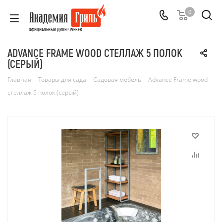
0
ОФИЦИАЛЬНЫЙ ДИЛЕР WEBER
ADVANCE FRAME WOOD СТЕЛЛАЖ 5 ПОЛОК
(СЕРЫЙ)
Главная
-
Товары для сада
-
Садовая мебель
-
Advance Frame wood
стеллаж 5 полок (серый)