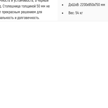
чность и устойчивость, а черный
ДxШxВ: 2200x950x750 мм
д. Столешница толщиной 50 мм не
нет прекрасным решением для
Вес: 54 кг
альность и долговечность.