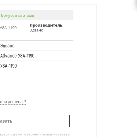
 бонусов за отзыв
Производитель:
У8А-1190
Эдванс
Эдванс
Advance У8А-1190
У8А-1190
шли дешевле?
азать
тся с вами и уточнят условия заказа