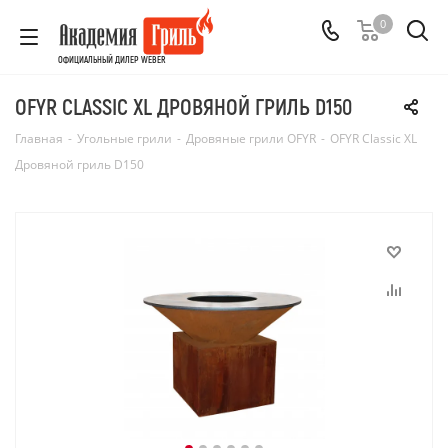
0
ОФИЦИАЛЬНЫЙ ДИЛЕР WEBER
OFYR CLASSIC XL ДРОВЯНОЙ ГРИЛЬ D150
Главная
-
Угольные грили
-
Дровяные грили OFYR
-
OFYR Classic XL
Дровяной гриль D150