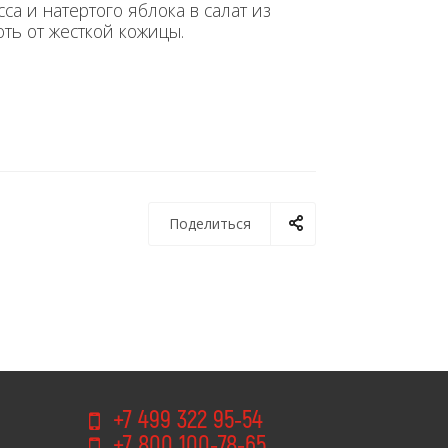
а и натертого яблока в салат из
оть от жесткой кожицы.
Поделиться
+7 499 322 95-54
+7 800 100-78-65