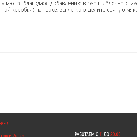
учаются благодаря добавлению в фарш яблочного мусс
нной коробки) на терке, вы легко отделите сочную мяк
EBER
РАБОТАЕМ С
11
ДО
20.00
 грили Weber