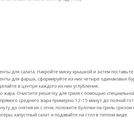
нты для салата. Накройте миску крышкой и затем поставьте
енты для фарша, сформируйте из них четыре одинаковых бу
елайте в центре каждого из них углубление.
о жара. Очистите решетку для гриля с помощью специально
рямого среднего жара примерно 12-15 минут до полной гот
инуту до снятия их с огня, положите булочки на гриль срезо
геры, капустный салат и подавайте на стол в теплом виде.