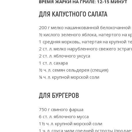
ВРЕМЯ ЖАРКИ НА ГРИЛЕ: 12-15 МИНУТ
ДЛЯ КАПУСТНОГО САЛАТА
200 г мелко нашинкованной белокочанной 
½ кислого зеленого яблока, натертого на к
1 средняя морковь, натертая на крупной т
2 ст. л. мелко нарубленного свежего эстраг
2 ст. л. яблочного уксуса
1 ст. л. сахара
½ ч. л. семян сельдерея (специя)
¼ ч. л. крупной морской соли
ДЛЯ БУРГЕРОВ
750 г свиного фарша
6 ст. л. яблочного мусса
1½ ч. л. крупной морской соли
1 ч. л. соуса чили средней остроты (прода