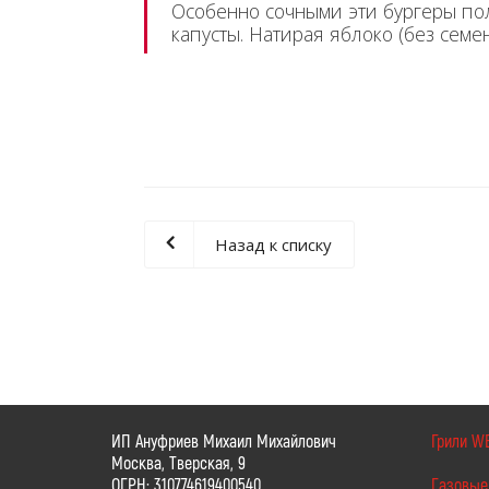
Особенно сочными эти бургеры пол
капусты. Натирая яблоко (без семе
Назад к списку
ИП Ануфриев Михаил Михайлович
Грили W
Москва, Тверская, 9
ОГРН: 310774619400540
Газовые