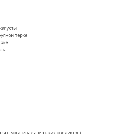
капусты
рупной терке
ерке
она
ется в магазинах азиатских продуктов)