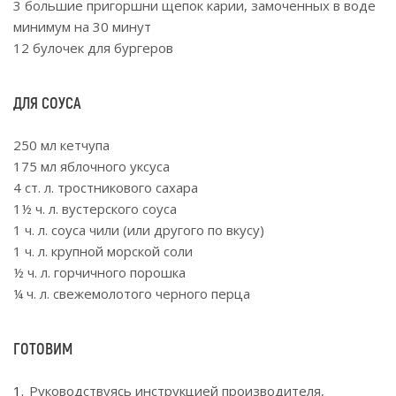
3 большие пригоршни щепок карии, замоченных в воде
минимум на 30 минут
12 булочек для бургеров
ДЛЯ СОУСА
250 мл кетчупа
175 мл яблочного уксуса
4 ст. л. тростникового сахара
1½ ч. л. вустерского соуса
1 ч. л. соуса чили (или другого по вкусу)
1 ч. л. крупной морской соли
½ ч. л. горчичного порошка
¼ ч. л. свежемолотого черного перца
ГОТОВИМ
Руководствуясь инструкцией производителя,