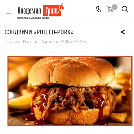
0
ОФИЦИАЛЬНЫЙ ДИЛЕР WEBER
СЭНДВИЧИ «PULLED-PORK»
Главная
-
Рецепты
-
Сэндвичи «PULLED-PORK»