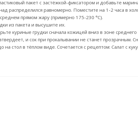
астиковый пакет с застёжкой-фиксатором и добавьте маринад
над распределился равномерно. Поместите на 1-2 часа в хол
 среднем прямом жару (примерно 175-230 °С).
дки из пакета и высушите их.
рьте куриные грудки сначала кожицей вниз в зоне среднего
затвердеет, и сок при прокалывании не станет прозрачным. С
 на стол в тёплом виде. Сочетается с рецептом: Салат с кук