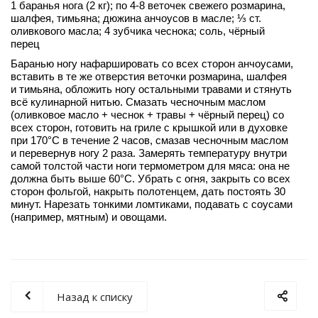
1 баранья нога (2 кг); по 4-8 веточек свежего розмарина,
шалфея, тимьяна; дюжина анчоусов в масле; ⅓ ст.
оливкового масла; 4 зубчика чеснока; соль, чёрный
перец
Баранью ногу нафаршировать со всех сторон анчоусами,
вставить в те же отверстия веточки розмарина, шалфея
и тимьяна, обложить ногу остальными травами и стянуть
всё кулинарной нитью. Смазать чесночным маслом
(оливковое масло + чеснок + травы + чёрный перец) со
всех сторон, готовить на гриле с крышкой или в духовке
при 170°C в течение 2 часов, смазав чесночным маслом
и перевернув ногу 2 раза. Замерять температуру внутри
самой толстой части ноги термометром для мяса: она не
должна быть выше 60°C. Убрать с огня, закрыть со всех
сторон фольгой, накрыть полотенцем, дать постоять 30
минут. Нарезать тонкими ломтиками, подавать с соусами
(например, мятным) и овощами.
Назад к списку