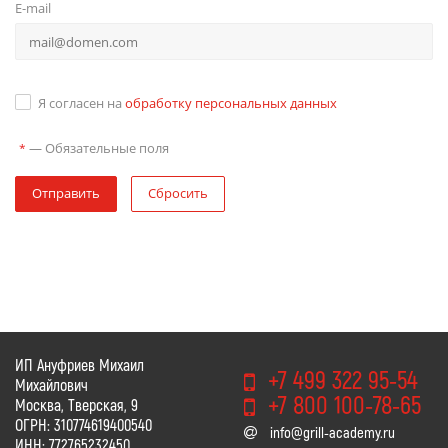
E-mail
Я согласен на
обработку персональных данных
—
Обязательные поля
*
Отправить
Сбросить
ИП Ануфриев Михаил
+7 499 322 95-54
Михайлович
+7 800 100-78-65
Москва, Тверская, 9
ОГРН: 310774619400540
info@grill-academy.ru
ИНН: 772765232450