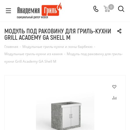
0
ОФИЦИАЛЬНЫЙ ДИЛЕР WEBER
МОДУЛЬ ПОД РАКОВИНУ ДЛЯ ГРИЛЬ-КУХНИ
GRILL ACADEMY GA SHELL M
Главная
-
Модульные гриль-кухни и зоны барбекю
-
Модульные гриль-кухни из камня
-
Модуль под раковину для гриль-
кухни Grill Academy GA Shell M