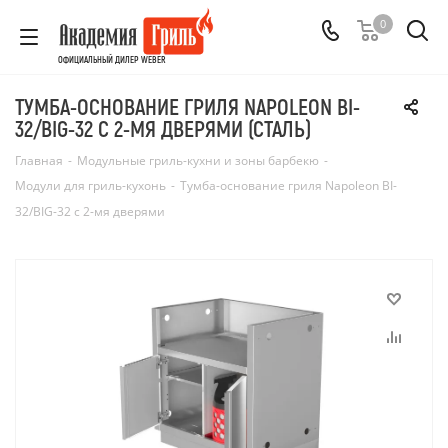
0
ОФИЦИАЛЬНЫЙ ДИЛЕР WEBER
ТУМБА-ОСНОВАНИЕ ГРИЛЯ NAPOLEON BI-
32/BIG-32 С 2-МЯ ДВЕРЯМИ (СТАЛЬ)
Главная
-
Модульные гриль-кухни и зоны барбекю
-
Модули для гриль-кухонь
-
Тумба-основание гриля Napoleon BI-
32/BIG-32 с 2-мя дверями