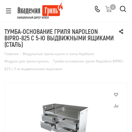
0
ОФИЦИАЛЬНЫЙ ДИЛЕР WEBER
ТУМБА-ОСНОВАНИЕ ГРИЛЯ NAPOLEON
BIPRO-825 С 5-Ю ВЫДВИЖНЫМИ ЯЩИКАМИ
(СТАЛЬ)
Главная
-
Модульные гриль-кухни и зоны барбекю
-
Модули для гриль-кухонь
-
Тумба-основание гриля Napoleon BIPRO-
825 с 5-ю выдвижными ящиками