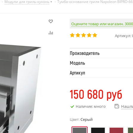
-
Модули для гриль-кухонь
-
Тумба-основание гриля Napoleon BIPRO-
Оцените товар или магазин. 3000
Артикул:
Производитель
Модель
Артикул
150 680
руб
Наличие: много
Нашли
Цвет:
Серый