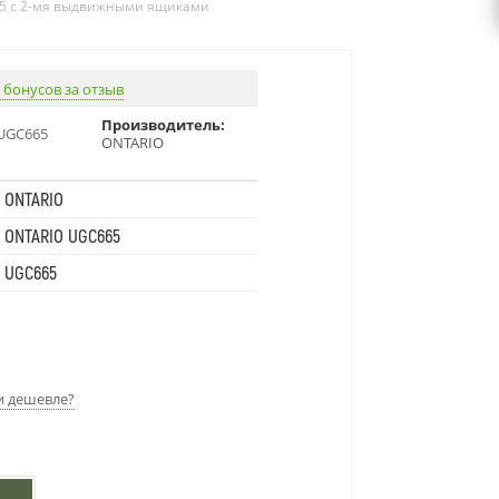
665 с 2-мя выдвижными ящиками
 бонусов за отзыв
Производитель:
UGC665
ONTARIO
ONTARIO
ONTARIO UGC665
UGC665
 дешевле?