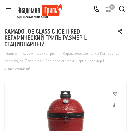
0
ОФИЦИАЛЬНЫЙ ДИЛЕР WEBER
KAMADO JOE CLASSIC JOE II RED
КЕРАМИЧЕСКИЙ ГРИЛЬ РАЗМЕР L
СТАЦИОНАРНЫЙ
Главная
-
Керамические грили
-
Керамические грили Kamado Joe
-
Kamado Joe Classic Joe II Red Керамический гриль размер L
стационарный