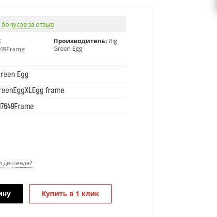
 бонусов за отзыв
:
Производитель:
Big
Green Egg
49Frame
Green Egg
reenEggXLEgg frame
17649Frame
 дешевле?
ину
Купить в 1 клик