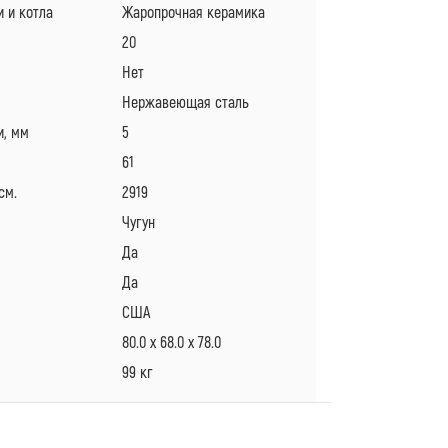
 и котла
Жаропрочная керамика
20
Нет
Нержавеющая сталь
и, мм
5
61
см.
2919
Чугун
Да
Да
США
80.0 x 68.0 x 78.0
99 кг