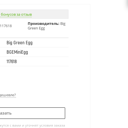
 бонусов за отзыв
Производитель:
Big
117618
Green Egg
Big Green Egg
BGEMiniEgg
117618
дешевле?
азать
тся с вами и уточнят условия заказа