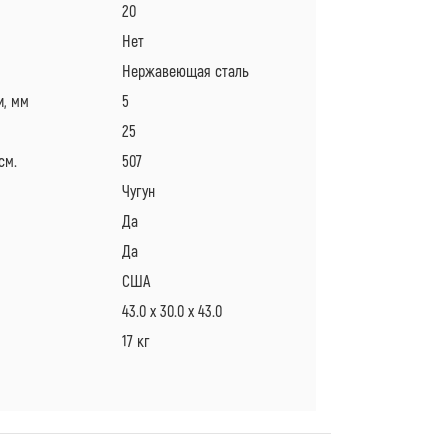
20
Нет
Нержавеющая сталь
и, мм
5
25
см.
507
Чугун
Да
Да
США
43.0 x 30.0 x 43.0
17 кг