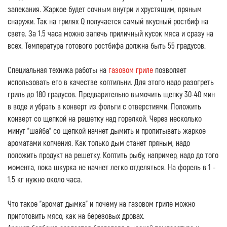
запекания. Жаркое будет сочным внутри и хрустящим, пряным
снаружи. Так на грилях Q получается самый вкусный ростбиф на
свете. За 1.5 часа можно запечь приличный кусок мяса и сразу на
всех. Температура готового ростбифа должна быть 55 градусов.
Специальная техника работы на
газовом гриле
позволяет
использовать его в качестве коптильни. Для этого надо разогреть
гриль до 180 градусов. Предварительно вымочить щепку 30-40 мин
в воде и убрать в конверт из фольги с отверстиями. Положить
конверт со щепкой на решетку над горелкой. Через несколько
минут "шайба" со щепкой начнет дымить и пропитывать жаркое
ароматами копчения. Как только дым станет пряным, надо
положить продукт на решетку. Коптить рыбу, например, надо до того
момента, пока шкурка не начнет легко отделяться. На форель в 1 -
1.5 кг нужно около часа.
Что такое "аромат дымка" и почему на газовом гриле можно
приготовить мясо, как на березовых дровах.