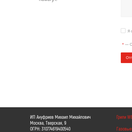
Я 
—
О
*
От
ИП Ануфриев Михаил Михайлович
Грили W
Москва, Тверская, 9
ОГРН: 310774619400540
Газовые