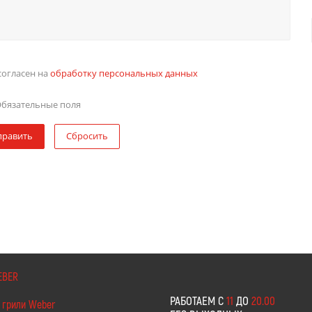
согласен на
обработку персональных данных
бязательные поля
править
Сбросить
EBER
РАБОТАЕМ С
11
ДО
20.00
 грили Weber