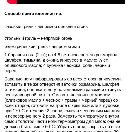
Способ приготовления на:
Газовый гриль - непрямой сильный огонь
Угольный гриль – непрямой огонь
Электрический гриль - непрямой жар
1 баранья нога (2 кг); по 4-8 веточек свежего розмарина,
шалфея, тимьяна; дюжина анчоусов в масле; ⅓ ст.
оливкового масла; 4 зубчика чеснока; соль, чёрный
перец
Баранью ногу нафаршировать со всех сторон анчоусами,
вставить в те же отверстия веточки розмарина, шалфея
и тимьяна, обложить ногу остальными травами и стянуть
всё кулинарной нитью. Смазать чесночным маслом
(оливковое масло + чеснок + травы + чёрный перец) со
всех сторон, готовить на гриле с крышкой или в духовке
при 170°C в течение 2 часов, смазав чесночным маслом
и перевернув ногу 2 раза. Замерять температуру внутри
самой толстой части ноги термометром для мяса: она не
должна быть выше 60°C. Убрать с огня, закрыть со всех
сторон фольгой, накрыть полотенцем, дать постоять 30